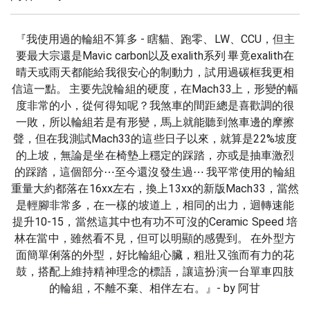
『我使用過的輪組不算多 - 
瞎貓、跑零、LW、CCU，
但主
要最大宗還是Mavic carbon以及exalith系列
畢竟exalith在
晴天或雨天都能給我很安心的制動力，試用過碳框我更相
信這一點。
主要先說輪組的硬度，在Mach33上，形變的幅
度非常的小，從何得知呢？我煞車的間距總是喜歡調的很
一敗，所以輪組若是有形變，馬上就能聽到煞車邊的摩擦
聲，但在我測試Mach33的這些日子以來，就算是22%坡度
的上坡，無論是坐在椅墊上穩定的踩踏，亦或是抽車激烈
的踩踏，這個部分⋯至今還沒發生過⋯
我平常使用的輪組
重量大約都落在16xx左右，換上13xx的新版Mach33，當然
是輕腳非常多，在一樣的坡道上，相同的出力，迴轉速能
提升10-15，當然這其中也有功不可沒的Ceramic Speed 培
林在當中，雖然看不見，但可以明顯的感覺到。
在外型方
面簡單俐落的外型，好比輪組心臟，粗壯又強而有力的花
鼓，搭配上維持精神理念的標語，讓這扮演一台單車四肢
的輪組，不離不棄、相伴左右。』- by 阿甘