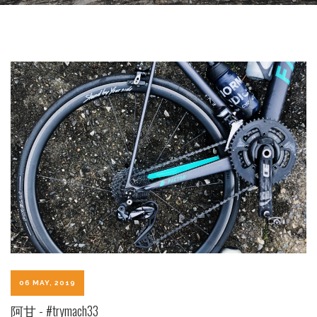
06 MAY, 2019
阿甘 - #trymach33