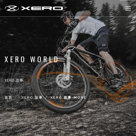
公路輪組
登山輪組
零配件
XERO WORLD
XERO WORLD
最新活動消息
XERO 故事
登入/註冊
首頁
XERO 故事
XERO 故事-MORE
前往購物
LANGUAGE