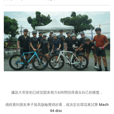
據說大哥當初已經花蠻多精力&時間找尋適合自己的碟盤，
偶然看到朋友車子裝高版輪覺得好看，就決定在環花東試乘
Mach
64 disc