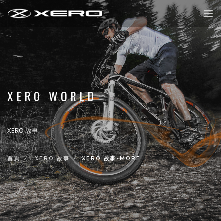
公路輪組
登山輪組
零配件
XERO WORLD
XERO WORLD
最新活動消息
XERO 故事
登入/註冊
首頁
XERO 故事
XERO 故事-MORE
前往購物
LANGUAGE