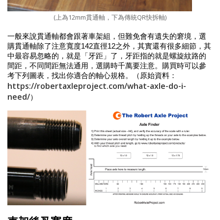
(上為12mm貫通軸，下為傳統QR快拆軸)
一般來說貫通軸都會跟著車架組，但難免會有遺失的窘境，選
購貫通軸除了注意寬度142直徑12之外，其實還有很多細節，其
中最容易忽略的，就是「牙距」了，牙距指的就是螺旋紋路的
間距，不同間距無法通用，選購時千萬要注意。購買時可以參
考下列圖表，找出你適合的軸心規格。（原始資料：
https://robertaxleproject.com/what-axle-do-i-
need/
）