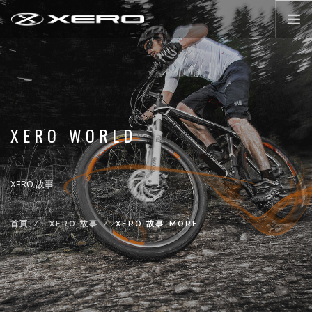
公路輪組
登山輪組
零配件
XERO WORLD
XERO WORLD
最新活動消息
XERO 故事
登入/註冊
首頁
XERO 故事
XERO 故事-MORE
前往購物
LANGUAGE