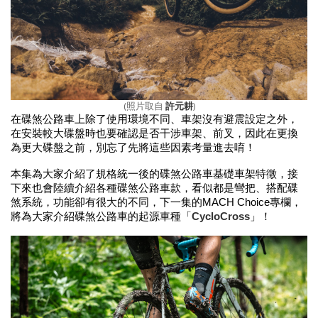
(照片取自
許元耕
)
在碟煞公路車上除了使用環境不同、車架沒有避震設定之外，
在安裝較大碟盤時也要確認是否干涉車架、前叉，因此在更換
為更大碟盤之前，別忘了先將這些因素考量進去唷！
本集為大家介紹了規格統一後的碟煞公路車基礎車架特徵，接
下來也會陸續介紹各種碟煞公路車款，看似都是彎把、搭配碟
煞系統，功能卻有很大的不同，下一集的MACH Choice專欄，
將為大家介紹碟煞公路車的起源車種「
CycloCross
」！