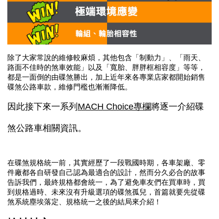
除了大家常說的維修較麻煩，其他包含「制動力」、「雨天、
路面不佳時的煞車效能」以及「寬胎、胖胖框相容度」等等，
都是一面倒的由碟煞勝出，加上近年來各專業店家都開始銷售
碟煞公路車款，維修門檻也漸漸降低。
因此接下來一系列
MACH Choice專欄
將逐一介紹碟
煞公路車相關資訊。
在碟煞規格統一前，其實經歷了一段戰國時期，各車架廠、零
件廠都各自研發自己認為最適合的設計，然而分久必合的故事
告訴我們，最終規格都會統一，為了避免車友們在買車時，買
到規格過時、未來沒有升級選項的碟煞孤兒，首篇就要先從碟
煞系統塵埃落定、規格統一之後的結局來介紹！