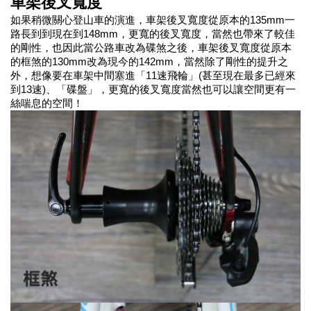
車架後叉寬度
如果稍微關心登山車的演進，車架後叉寬度從原本的135mm一
路長到到現在到148mm，更寬的後叉寬度，當然也帶來了較佳
的剛性，也因此當公路車改為碟煞之後，車架後叉寬度從原本
的框煞的130mm改為現今的142mm，當然除了剛性的提升之
外，想像要在車架中間塞進「11速飛輪」(甚至現在最多已經來
到13速)、「碟盤」，更寬的後叉寬度當然也可以讓空間更有一
絲喘息的空間！