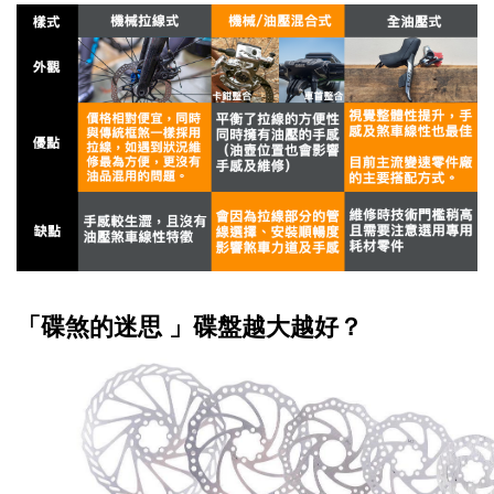
「碟煞的迷思 」碟盤越大越好？