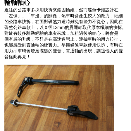
輪軸軸心
過往的公路車多採用快拆來鎖固輪組，然而碟煞卡鉗設計在
「左側」、「單邊」的關係，煞車時會產生較大的應力，細細
的公路車快拆，在面對碟煞力道時難免有些力不從心，因此在
碟煞公路車款上，以直徑12mm的貫通軸取代原本纖細的快拆。
對於有較多騎乘經驗的車友來說，加粗過後的軸心，將會是一
個有感的升級，不只是在高速過彎上，連抽車時的用力拉扯，
也能感受到貫通軸的硬實力。早期碟煞車款使用快拆，有時在
用力抽車時會發磨碟盤的聲音，貫通軸的出現，讓這惱人的聲
音從此再見！