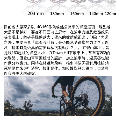
目前各大廠家多以140/160作為碟煞公路車的碟盤選項，碟盤越
大是不是越好，要從不同面向去思考，在煞車力道及散熱效果
等表現上，的確是碟盤越大，帶來的效益成正比，但除了力道
之外，更要考量「車架設計時，是否能承受這樣的力道？」以
及「騎乘時是否真的需要這樣的制動力？」。
在登山車上，皆
是以160起跳的碟盤大小，在Down Hill下坡車上，甚至有203的
大碟盤，但登山車車架粗壯的設計，加上煞車時，避震器也能
作動分散應力。同時在林道騎乘時，很多時候需要利用後輪鎖
死的動作來進行過彎、技術動作。相較於碟煞公路車，自然可
以容許更大的碟盤。