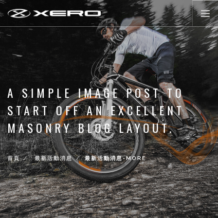
公路輪組
登山輪組
零配件
A SIMPLE IMAGE POST TO
XERO WORLD
START OFF AN EXCELLENT
最新活動消息
MASONRY BLOG LAYOUT.
登入/註冊
首頁
最新活動消息
最新活動消息-MORE
前往購物
LANGUAGE