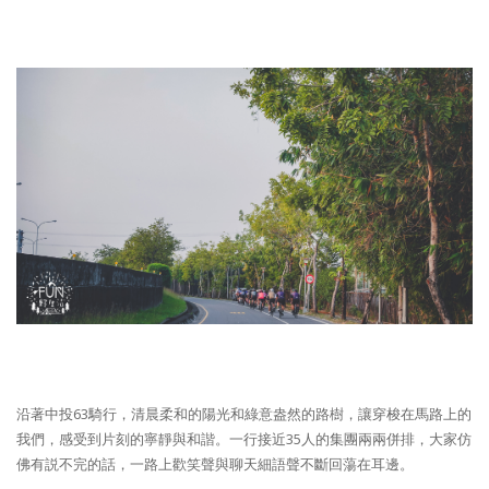
沿著中投63騎行，清晨柔和的陽光和綠意盎然的路樹，讓穿梭在馬路上的
我們，感受到片刻的寧靜與和諧。一行接近35人的集團兩兩併排，大家仿
佛有説不完的話，一路上歡笑聲與聊天細語聲不斷回蕩在耳邊。