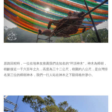
原路回程時，一位在地車友推薦我們去知名的“坪頂神木”，神木為樟樹，
樹齡接近一千六百年之久，高度為三十二公尺，樹圍約八公尺，是台灣排
名第三位的樟樹神木，我們一行人站在神木之下顯得格外渺小。