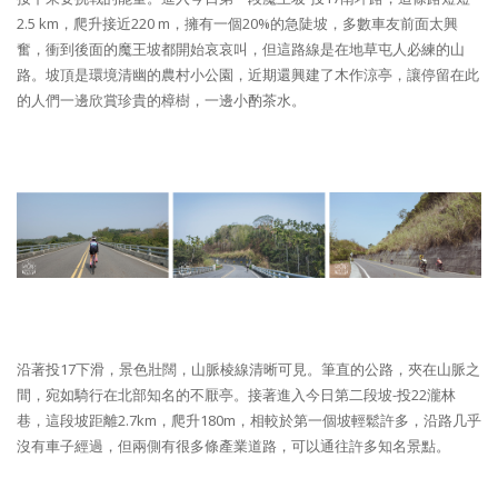
2.5 km，爬升接近220 m，擁有一個20%的急陡坡，多數車友前面太興
奮，衝到後面的魔王坡都開始哀哀叫，但這路線是在地草屯人必練的山
路。坡頂是環境清幽的農村小公園，近期還興建了木作涼亭，讓停留在此
的人們一邊欣賞珍貴的樟樹，一邊小酌茶水。
沿著投17下滑，景色壯闊，山脈棱線清晰可見。筆直的公路，夾在山脈之
間，宛如騎行在北部知名的不厭亭。接著進入今日第二段坡-投22瀧林
巷，這段坡距離2.7km，爬升180m，相較於第一個坡輕鬆許多，沿路几乎
沒有車子經過，但兩側有很多條產業道路，可以通往許多知名景點。