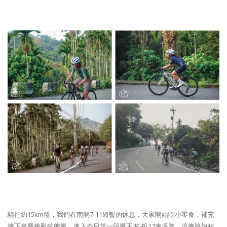
騎行約15km後，我們在南開7-11短暫的休息，大家開始吃小零食，補充
接下來要挑戰的能量。進入今日第一段魔王坡-投17南坪路，這條路短短