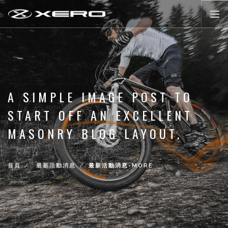
公路輪組
登山輪組
零配件
A SIMPLE IMAGE POST TO
XERO WORLD
START OFF AN EXCELLENT
最新活動消息
MASONRY BLOG LAYOUT.
登入/註冊
首頁
最新活動消息
最新活動消息-MORE
前往購物
LANGUAGE