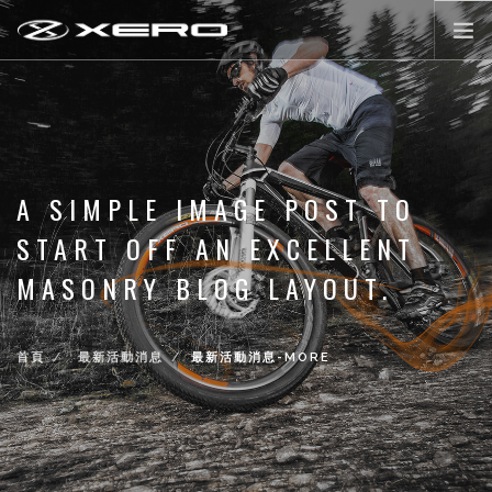
公路輪組
登山輪組
零配件
A SIMPLE IMAGE POST TO
XERO WORLD
START OFF AN EXCELLENT
最新活動消息
MASONRY BLOG LAYOUT.
登入/註冊
首頁
最新活動消息
最新活動消息-MORE
前往購物
LANGUAGE