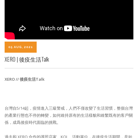
05 AUG, 2021
XERO | 後疫生活Talk
XERO //
後疫生活
Talk
台灣自5/14起，疫情進入三級警戒，人們不僅改變了生活習慣，整個台灣
的產業行態也不停的轉變，如何維持原有的生活樣貌和維繫既有的客戶關
係，成爲後疫時代面臨的挑戰。
過去和 XERO 合作的護照店家、KOL、活動單位，在後疫生活期間，是如