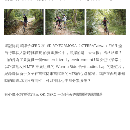
還記得前些陣子XERO 在 ​ #DIRTYFORMOSA ​ #XTERRATaiwan ​ #民生盃
自行車個人計時挑戰賽 的賽事攤位中，選擇的是『香香帳』風格路線？
目的是為了要提供一個women friendly environment ! 這次也很榮幸可
以跟當地女性MTB 推廣組織的 ​ Wanna Ride 合作 Ladies Lap 的微短片，
紀錄每位新手女子在嘗試從未嘗試過的MTB的心路歷程，或許在面對未知
時的周遭環境只有同性，可以排除心中那分緊張感？​
有心魔不敢嘗試? It is OK, XERO 一起陪著妳關關難破關關過!​