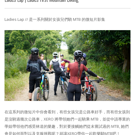
Ladies Lap // 是一系列關於女孩兒們騎 MTB 的微短片​影集
在這系列的微短片中你會看到，有些女孩兒是公路車好手，而有些女孩則
是沒騎過幾次公路車，XERO 將帶領她們一起騎乘 MTB，並從中請專業的
學姐帶領他們感受林道的樂趣，對於要接觸她們從未嘗試過的 MTB, 她們
會是如何面對以及克服挑戰呢？就讓XERO帶你一起歡樂騎MTB吧！