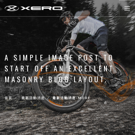
公路輪組
登山輪組
零配件
A SIMPLE IMAGE POST TO
XERO WORLD
START OFF AN EXCELLENT
最新活動消息
MASONRY BLOG LAYOUT.
登入/註冊
首頁
最新活動消息
最新活動消息-MORE
前往購物
LANGUAGE