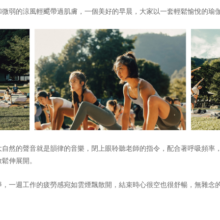
和微弱的涼風輕飃帶過肌膚，一個美好的早晨，大家以一套輕鬆愉悅的瑜
大自然的聲音就是韻律的音樂，閉上眼聆聽老師的指令，配合著呼吸頻率
放鬆伸展開。
靜，一週工作的疲勞感宛如雲煙飄散開，結束時心很空也很舒暢，無雜念