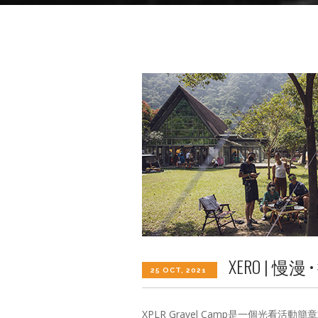
XERO | 
25 OCT, 2021
XPLR Gravel Camp是一個光