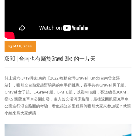
23 MAR, 2022
XERO | 台南也有屬於Gravel Bike 的一片天
於上週六(3/19)剛結束的【2022 輪動台灣Gravel Fundo台南曾文溪
站】，吸引全台熱愛越野騎乘的車手們挑戰，賽事共有Gravel 男子組、
Gravel 女子組、E-Gravel組、E-MTB組，以及MTB組，賽道總長30KM，
從KS 凱薩克單車公園出發，進入曾文溪河床路段，最後返回凱薩克單車
公園進行混合路面的考驗，看似很短的里程爲何吸引大家來參加呢？就讓
小編來爲大家解惑！