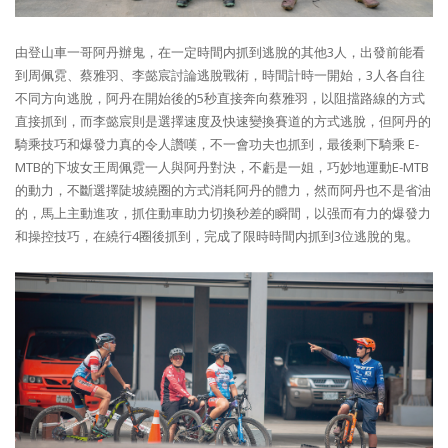
由登山車一哥阿丹辦鬼，在一定時間内抓到逃脫的其他3人，出發前能看
到周佩霓、蔡雅羽、李懿宸討論逃脫戰術，時間計時一開始，3人各自往
不同方向逃脫，阿丹在開始後的5秒直接奔向蔡雅羽，以阻擋路線的方式
直接抓到，而李懿宸則是選擇速度及快速變換賽道的方式逃脫，但阿丹的
騎乘技巧和爆發力真的令人讚嘆，不一會功夫也抓到，最後剩下騎乘 E-
MTB的下坡女王周佩霓一人與阿丹對決，不虧是一姐，巧妙地運動E-MTB
的動力，不斷選擇陡坡繞圈的方式消耗阿丹的體力，然而阿丹也不是省油
的，馬上主動進攻，抓住動車助力切換秒差的瞬間，以强而有力的爆發力
和操控技巧，在繞行4圈後抓到，完成了限時時間内抓到3位逃脫的鬼。