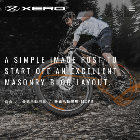
公路輪組
登山輪組
零配件
A SIMPLE IMAGE POST TO
XERO WORLD
START OFF AN EXCELLENT
最新活動消息
MASONRY BLOG LAYOUT.
登入/註冊
首頁
最新活動消息
最新活動消息-MORE
前往購物
LANGUAGE