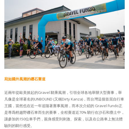
宛如國外風潮的礫石賽道
近兩年從歐美掀起的Gravel 騎乘風潮，引領全球各地舉辦大型賽事，舉
凡像是全球著名的UNBOUND (又稱Dirty Kanza)，而台灣這個首屈自行車
王國，當然也在近一年追隨著賽事風潮，而本次介紹的 Gravel Fundo正
是專爲輕越野礫石車而生的賽事，全程賽道近70% 騎行在沙石和塵土中，
讓參加的150位車手們，親身感受到刺激、探索，以及在公路車上無法體
驗到的騎行感受。