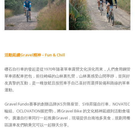
活動延續
Gravel
精神
– Fun & Chill
礫石自行車的發起是從1970年隨著單車露營文化演化而來，人們會用鋼管
單車搭配車把包，前往崎嶇的山林裏扎營，山林裏感受山間寧靜，並與好
友真摯的互動，是一種放鬆且按照車手自己喜好而選擇裝備和路線的單車
運動。
Gravel Fundo賽事的創辦品牌(KS升降座管、SYB昇陽自行車、NOVATEC
輪組、CICLOVATION握把帶)，將Gravel Bike 的文化精神延續到活動會場
中。廣邀自行車同行一起推廣Gravel，現場提供台南地多美食，規劃用餐
區讓車友們騎乘完可以一起聊天分享。