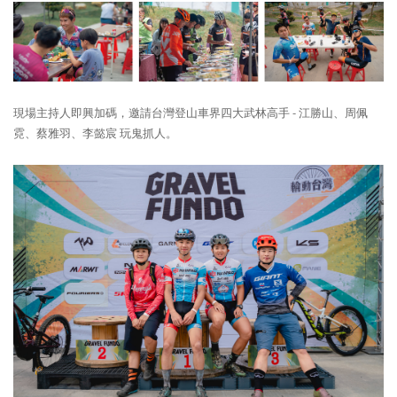
現場主持人即興加碼，邀請台灣登山車界四大武林高手 - 江勝山、周佩
霓、蔡雅羽、李懿宸 玩鬼抓人。