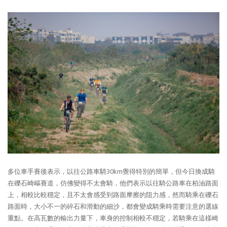
多位車手賽後表示，以往公路車騎30km覺得特別的簡單，但今日換成騎
在礫石崎嶇賽道，仿佛變得不太會騎，他們表示以往騎公路車在柏油路面
上，相較比較穩定，且不太會感受到路面摩擦的阻力感，然而騎乘在礫石
路面時，大小不一的碎石和滑動的細沙，都會變成騎乘時需要注意的選線
重點。在高瓦數的輸出力量下，車身的控制相較不穩定，若騎乘在這樣崎