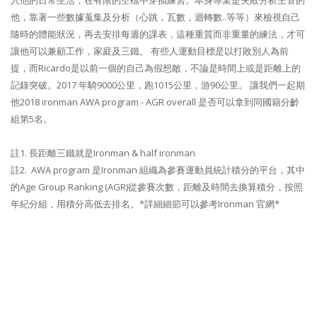
入他的日常生活，在有限的空檔中穿插練習。本身專業是失敗分析主管的
他，靠著一些數據蒐集及分析（心跳，瓦數，迴轉數..等等）來檢視自己
隨時的體能狀況，再去安排每週的課表，這種重質而非重量的練法，才可
讓他可以兼顧工作，家庭及三鐵。
有些人運動目標是以打敗別人為前
提，而Ricardo是以前一個的自己為假想敵，不論是時間上或是距離上的
記錄突破。2017 年騎9000公里，跑1015公里，游90公里。
讓我們一起期
他2018 ironman AWA program - AGR overall 是否可以拿到同國籍分齡
組第5名。
註1. 長距離三鐵就是Ironman & half ironman
註2. AWA program 是Ironman 組織為參賽運動員統計積分的平台，其中
的Age Group Ranking (AGR)從參賽次數，距離及時間去換算積分，按照
年紀分組，用積分高低去排名。*詳細細節可以參考Ironman 官網*