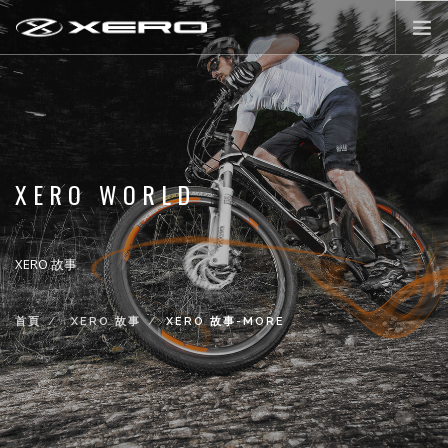
公路輪組
登山輪組
零配件
XERO WORLD
XERO WORLD
最新活動消息
XERO 故事
登入/註冊
首頁
XERO 故事
XERO 故事-MORE
前往購物
LANGUAGE