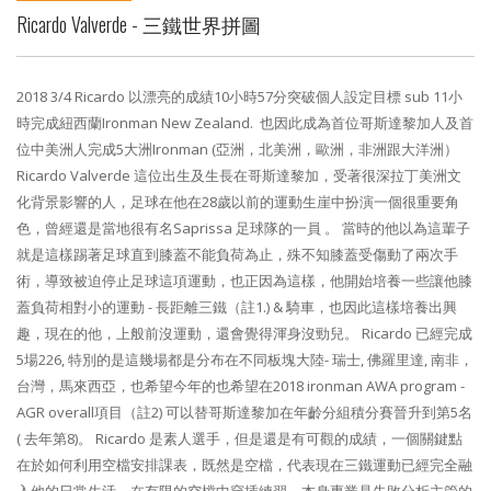
Ricardo Valverde - 三鐵世界拼圖
2018 3/4 Ricardo 以漂亮的成績10小時57分突破個人設定目標 sub 11小
時完成紐西蘭Ironman New Zealand. 也因此成為首位哥斯達黎加人及首
位中美洲人完成5大洲Ironman (亞洲，北美洲，歐洲，非洲跟大洋洲）
Ricardo Valverde 這位出生及生長在哥斯達黎加，受著很深拉丁美洲文
化背景影響的人，足球在他在28歲以前的運動生崖中扮演一個很重要角
色，曾經還是當地很有名Saprissa 足球隊的一員 。
當時的他以為這輩子
就是這樣踢著足球直到膝蓋不能負荷為止，殊不知膝蓋受傷動了兩次手
術，導致被迫停止足球這項運動，也正因為這樣，他開始培養一些讓他膝
蓋負荷相對小的運動 - 長距離三鐵（註1.) & 騎車，也因此這樣培養出興
趣，現在的他，上般前沒運動，還會覺得渾身沒勁兒。
Ricardo 已經完成
5場226, 特別的是這幾場都是分布在不同板塊大陸- 瑞士, 佛羅里達, 南非，
台灣，馬來西亞，也希望今年的也希望在2018 ironman AWA program -
AGR overall項目（註2) 可以替哥斯達黎加在年齡分組積分賽晉升到第5名
( 去年第8)。
Ricardo 是素人選手，但是還是有可觀的成績，一個關鍵點
在於如何利用空檔安排課表，既然是空檔，代表現在三鐵運動已經完全融