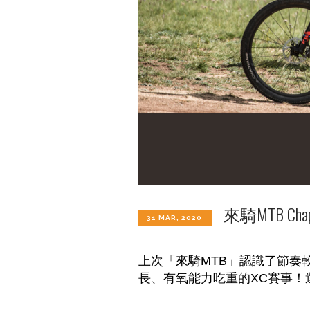
來騎MTB Ch
31 MAR, 2020
上次「來騎MTB」認識了節奏較快
長、有氧能力吃重的XC賽事！