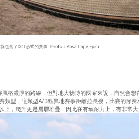
包含了XCT形式的賽事 Photo：Absa Cape Epic)
賽風格濃厚的路線，但對地大物博的國家來說，自然會想在
競賽類型，這類型A/B點異地賽事距離拉長後，比賽的節
時以上，爬升更是層層堆疊，因此在有氧耐力上，有非常大