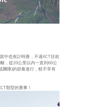
當中也有計時賽，不過XCT目前
離，從20公里以內一直到60公
或團隊)的節奏進行，較不常有
XCT類型的賽事！