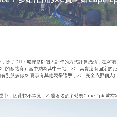
，除了DH下坡賽是以個人計時的方式計算成績，在XC賽
XC的多站賽）當中納為其中一站。XCT其實沒有固定的距
有別於多數XC賽事有其他競爭選手，XCT完全依照個人(
當中，因此較不常見，不過著名的多站賽Cape Epic就有