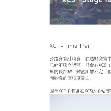
XCT - Time Trail
公路賽有計時賽，在越野賽當中
已經不獨立舉辦，只會在XCS（
里的長距離，雖然距離不定，但
間歇性的高強度畫面。
因為XCT多包含在XCS的多站賽