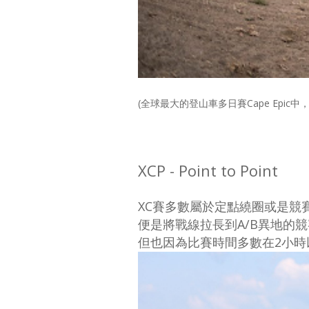
(全球最大的登山車多日賽Cape Epic中，就
XCP - Point to Point
XC賽多數屬於定點繞圈或是競
便是將戰線拉長到A/B異地的
但也因為比賽時間多數在2小