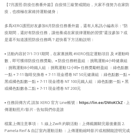
【7月護照-防疫任務番外篇】​
自疫情三級警戒開始，大家不僅努力在家防
疫，也積極在家維持運動健身；
多爲XERO護照好友參加6月防疫任務番外篇，還有人私訊小編表示：“防
疫期間，還好有防疫任務，讓他養成在家規律運動的習慣”​
還沒參加？或
是還不知道護照防疫任務嗎？​
趕快看下方活動説明：​
▪ 活動内容​
於7/1-7/31期間，在家裏挑戰 #XERO指定運動項目 及 #運動時
數，即可獲得防疫任務獎勵。​
▪ 防疫任務​
​輕盈組 ：挑戰運動4小時​
​健康組
：挑戰運動8小時​
​鐵人組 ：挑戰運動12小時​
▪ 任務獎勵​
輕盈組 ：綠色點數
一點 + 7-11 咖啡兌換卷 + 7-11 現金禮卷 NT 50元​
​健康組 ：綠色點數一點 +
黑或橘色點數一點 + 7-11 現金禮卷 NT 100元​
​鐵人組 ：綠色點數一點 + 黑
或橘色點數各二點 + 7-11 現金禮卷 NT 200元​
▪ 任務回傳方式
請加 XERO 官方 Line帳號：
https://lin.ee/DWoKCkZ
- 上
傳運動照片/影片
- 告知我們你是誰
檔案上傳注意事項：
1. 線上Zwift 約騎活動：上傳截圖騎完最後畫面
2.
Pamela Reif & 自訂室内運動活動 ：上傳運動縮時影片或相關能證明完成