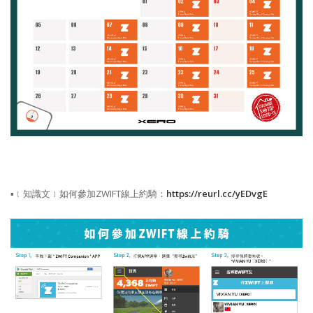
▪﹝知識文﹞如何參加ZWIFT線上約騎：
https://reurl.cc/yEDvgE​