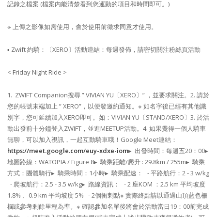
記錄之檔案 (檔案内能清楚看到您運動的項目和時間即可。)
※ 上傳之影像如需使用，會於使用前徵求同意才使用。
▪ ​Zwift 約騎：​
〔XERO〕活動連結：每週發佈，請密切關注粉絲頁活動​
< Friday Night Ride >
1. ZWIFT Companion搜尋 ” VIVIAN YU〔XERO〕” ，並要求關注。​
2. 請於
您的帳號末端加上 ” XERO”，以便發邀約通知。​
※ 如名字後已經有其他識
別字，您可延續加入XERO即可。如：VIVIAN YU〔STAND/XERO〕​
3. 於活
動出發前十分鐘登入ZWIFT，並進MEETUP活動。​
4. 如果覺得一個人騎車
無聊，可以加入視訊，一起互動騎車哦！Google Meet連結：
https://meet.google.com/euy-xdxe-iom​
▸ ​ 出發時間：每週五20：00​
▸ ​
地圖路線：WATOPIA / Figure 8​
▸ ​ 騎乘距離/爬升 : 29.8km / 255m​
▸ ​ 騎乘
方式：團體騎行​
▸ ​ 騎乘時間：1小時​
▸ ​ 騎乘配速：​
​ ​ ​ - 平路航行：2 - 3 w/kg​
​ ​ - 爬坡航行：2.5 - 3.5 w/kg​
▸ ​ 路線資訊：​
​ ​ ​ - 2 座KOM ：2.5 km 平均坡度
1.8% 、0.9 km 平均坡度 5%​
​ ​ ​ - 2個衝刺點​
※ 實際終點請以通過山頂藍色柵
欄或參考剩餘里程為準。​
※ 確認參加名單後將會於活動當日19：00前完成