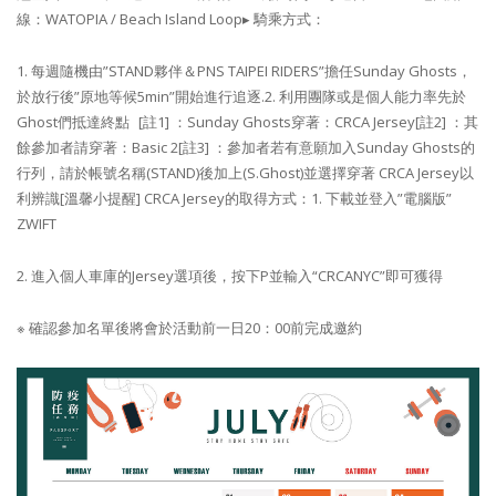
線：WATOPIA / Beach Island Loop​
▸ 騎乘方式：​
1. 每週隨機由”STAND夥伴＆PNS TAIPEI RIDERS”擔任Sunday Ghosts，
於放行後”原地等候5min”開始進行追逐.​
2. 利用團隊或是個人能力率先於
Ghost們抵達終點 ​
[註1] ：Sunday Ghosts穿著：CRCA Jersey​
[註2] ：其
餘參加者請穿著：Basic 2​
[註3] ：參加者若有意願加入Sunday Ghosts的
行列，請於帳號名稱(STAND)後加上(S.Ghost)並選擇穿著 CRCA Jersey以
利辨識​
[溫馨小提醒] CRCA Jersey的取得方式：​
1. 下載並登入”電腦版”
ZWIFT​
2. 進入個人車庫的Jersey選項後，按下P並輸入“CRCANYC”即可獲得​
※ 確認參加名單後將會於活動前一日20：00前完成邀約 ​