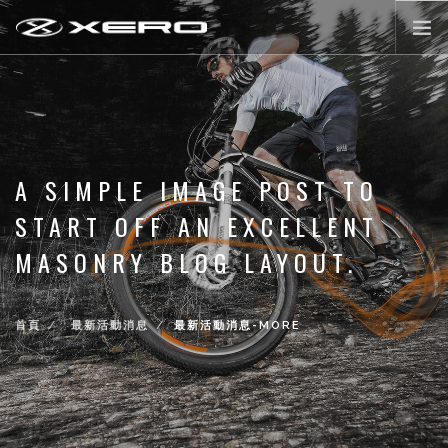
公路輪組
登山輪組
零配件
A SIMPLE IMAGE POST TO
XERO WORLD
START OFF AN EXCELLENT
最新活動消息
MASONRY BLOG LAYOUT.
登入/註冊
首頁
最新活動消息
最新活動消息-MORE
前往購物
LANGUAGE