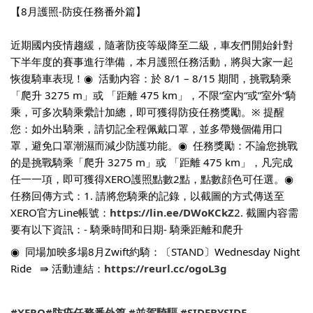
【8月護照-防疫任務番外篇】​
近期國内疫情趨緩，隨著防疫等級降至二級，車友們開始針對
下半年度的賽事進行準備，本月護照任務活動，將與大家一起
恢復騎車表現！​
◉ ​ 活動内容：​
於 8/1 – 8/15 期間，挑戰騎乘
「爬升 3275 m」或 「距離 475 km」，不限“室内“或”室外“騎
乘，可多次騎乘纍計加總，即可獲得防疫任務獎勵。​
※ 提醒
您：如外出騎乘，請切記全程佩戴口罩，並多帶幾個備用口
罩，避免口罩潮濕而減少防護功能。​
◉ ​ 任務獎勵：​
不論您挑戰
的是挑戰騎乘「爬升 3275 m」或 「距離 475 km」，凡完成
任一一項，即可獲得XERO護照點數2點，點數顔色可任選。​
◉ ​
任務回傳方式：​
1. 請將您騎乘的記錄，以截圖的方式傳送至
XERO官方Line帳號：
https://lin.ee/DWoKCkZ​
2. 截圖内容需
要有以下資訊：​
- 騎乘時間和日期​
- 騎乘距離和爬升​
◉ ​ 同場加映多場8月Zwift約騎：​
〔STAND〕Wednesday Night
Ride​
​ ​ ​ ⇛ 活動連結：
https://reurl.cc/ogoL3g​
#XERO
#防疫任務番外篇
#並駕騎驅
#SIDEBYSIDE