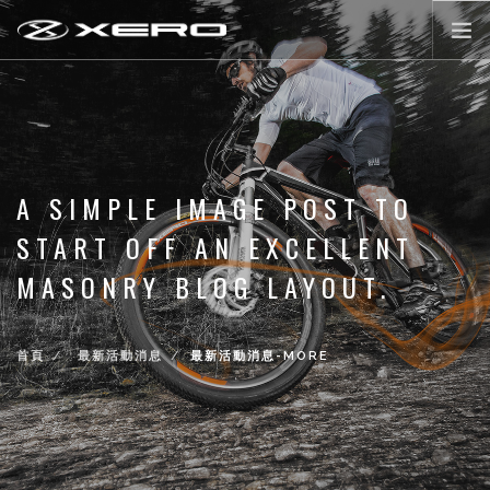
公路輪組
登山輪組
零配件
A SIMPLE IMAGE POST TO
XERO WORLD
START OFF AN EXCELLENT
最新活動消息
MASONRY BLOG LAYOUT.
登入/註冊
首頁
最新活動消息
最新活動消息-MORE
前往購物
LANGUAGE