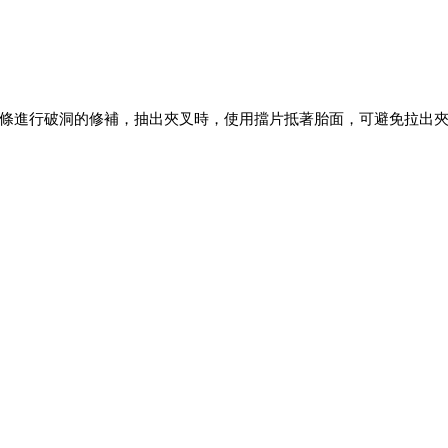
條進行破洞的修補，抽出夾叉時，使用擋片抵著胎面，可避免拉出