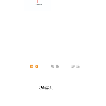
描 述
規 格
評 論
功能說明