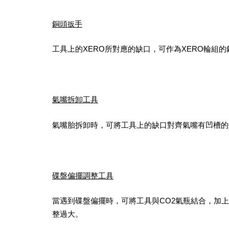
銅頭
手
扳
工具上的XERO所對應的缺口，可作為XERO輪
氣嘴拆卸工具
氣嘴胎拆卸時，可將工具上的缺口對齊氣嘴有凹槽的
碟盤偏擺調整工具
當遇到碟盤偏擺時，可將工具與CO2氣瓶結合，加
整過大。