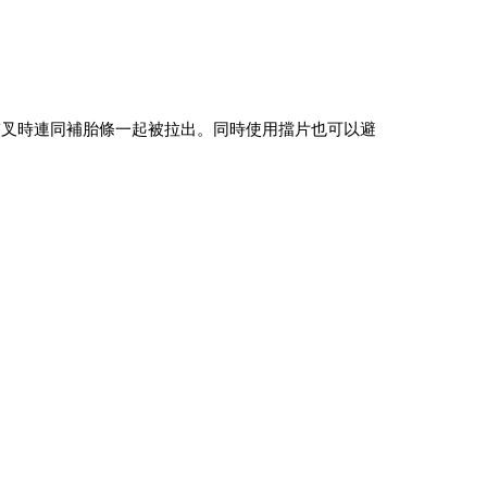
夾叉時連同補胎條一起被拉出。同時使用擋片也可以避