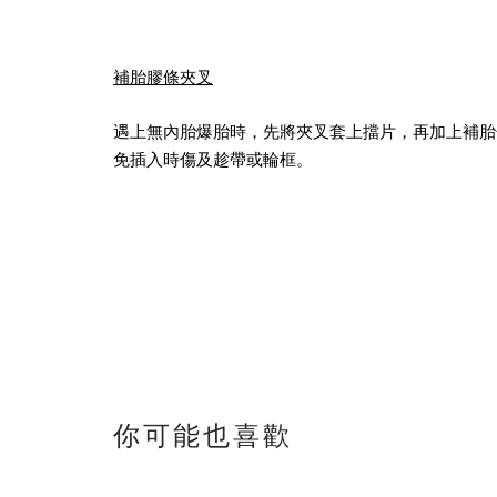
補胎膠條夾叉
遇上無內胎爆胎時，先將夾叉套上擋片，再加上補胎
免插入時傷及趁帶或輪框。
你可能也喜歡