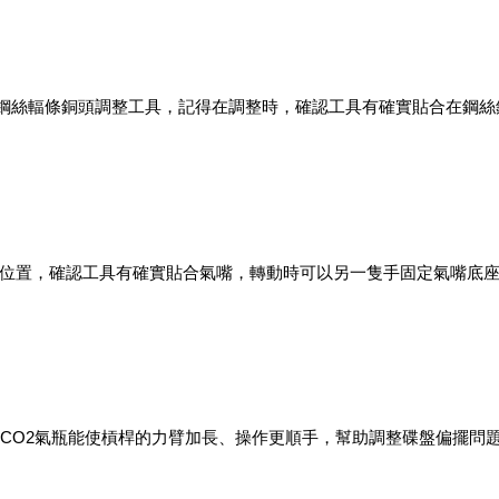
組的鋼絲輻條銅頭調整工具，記得在調整時，確認工具有確實貼合在鋼
位置，確認工具有確實貼合氣嘴，轉動時可以另一隻手固定氣嘴底
上CO2氣瓶能使槓桿的力臂加長、操作更順手，幫助調整碟盤偏擺問