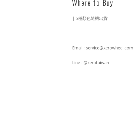
Where to Buy
| 5種顏色隨機出貨 |
Email : service@xerowheel.com
Line : @xerotaiwan