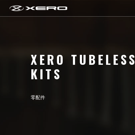
XERO TUBELES
KITS
零配件