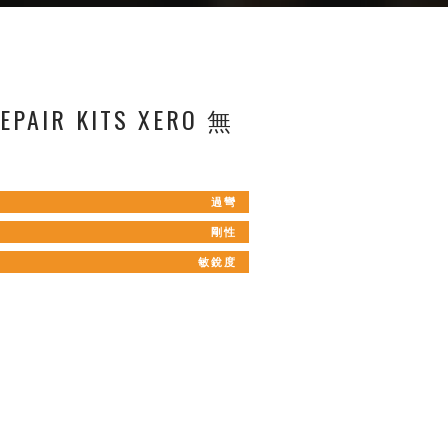
EPAIR KITS XERO 無
過彎
剛性
敏銳度