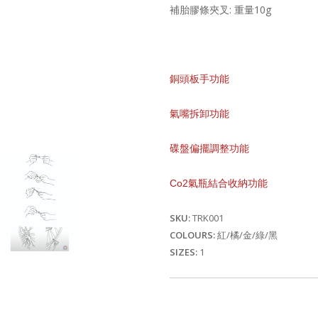
補胎膠條夾叉: 重量10g
銅頭板手功能
氣嘴拆卸功能
碟盤偏擺調整功能
Co2氣瓶結合收納功能
SKU:
TRK001
COLOURS:
紅/橘/金/綠/黑
SIZES:
1