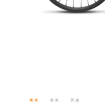
描 述
規 格
評 論